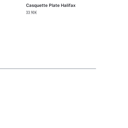
Casquette Plate Halifax
33.90
€
Collections
CASQUETTE GAVROCHE
CASQUETTE GAVROCHE ENFANT
CASQUETTE GAVROCHE FEMME
CASQUETTE GAVROCHE HOMME
CASQUETTE PLATE