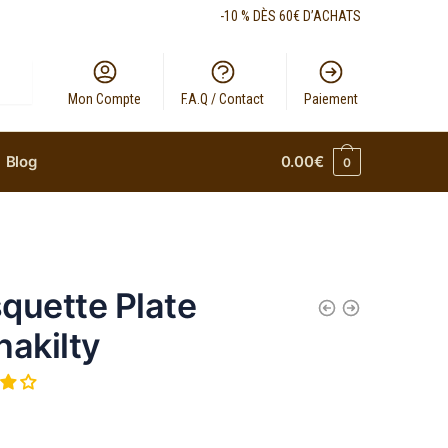
-10 % DÈS 60€ D’ACHATS
Mon Compte
F.A.Q / Contact
Paiement
Blog
0.00
€
0
quette Plate
nakilty