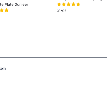
te Plate Dunleer
33.90
€
Informations
MENTIONS LÉGALES
MON COMPTE
CONTACTEZ-NOUS
CONDITIONS GÉNÉRALES DE VENTES
POLITIQUE DE REMBOURSEMENT ET DE RETOURS