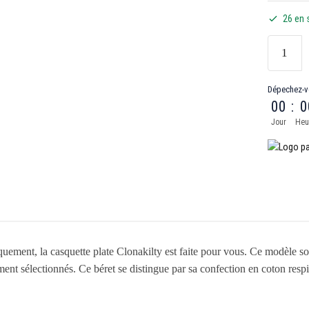
26 en 
Dépechez-v
00
:
0
Jour
Heu
uement, la casquette plate Clonakilty est faite pour vous. Ce modèle so
t sélectionnés. Ce béret se distingue par sa confection en coton respir