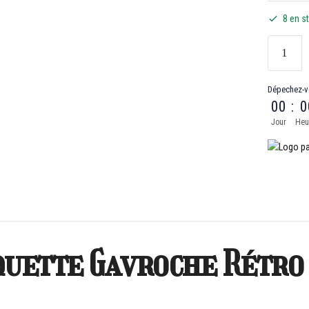
8 en s
Dépechez-v
00
:
0
Jour
Heu
quette Gavroche Rétro
!