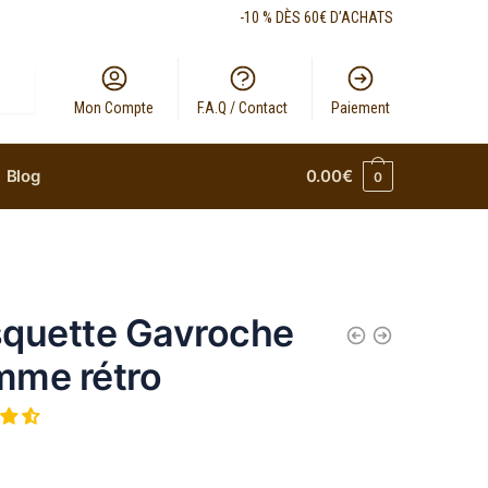
-10 % DÈS 60€ D’ACHATS
Mon Compte
F.A.Q / Contact
Paiement
Blog
0.00
€
0
quette Gavroche
me rétro