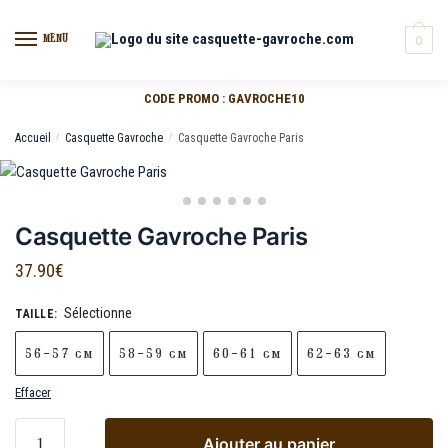
MENU
0
CODE PROMO : GAVROCHE10
Accueil
/
Casquette Gavroche
/
Casquette Gavroche Paris
Casquette Gavroche Paris
37.90
€
Sélectionne
TAILLE
:
56-57 cm
58-59 cm
60-61 cm
62-63 cm
Effacer
Ajouter au panier