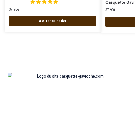
Casquette Gavr
37.90
€
37.90
€
Ajouter au panier
Informations
MENTIONS LÉGALES
MON COMPTE
CONTACTEZ-NOUS
CONDITIONS GÉNÉRALES DE VENTES