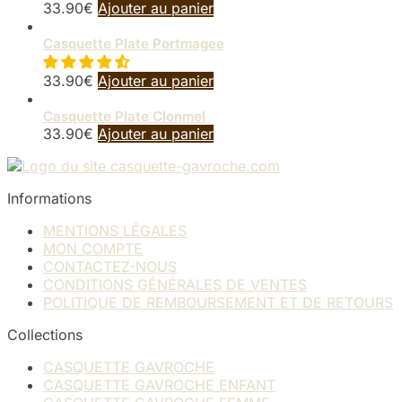
33.90
€
Ajouter au panier
Casquette Plate Portmagee
33.90
€
Ajouter au panier
Casquette Plate Clonmel
33.90
€
Ajouter au panier
Informations
MENTIONS LÉGALES
MON COMPTE
CONTACTEZ-NOUS
CONDITIONS GÉNÉRALES DE VENTES
POLITIQUE DE REMBOURSEMENT ET DE RETOURS
Collections
CASQUETTE GAVROCHE
CASQUETTE GAVROCHE ENFANT