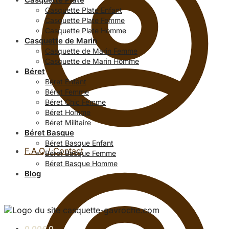
Casquette Plate Enfant
Casquette Plate Femme
Casquette Plate Homme
Casquette de Marin
Casquette de Marin Femme
Casquette de Marin Homme
Béret
Béret Enfant
Béret Femme
Béret Chic Femme
Béret Homme
Béret Militaire
Béret Basque
Béret Basque Enfant
F.A.Q / Contact
Béret Basque Femme
Béret Basque Homme
Blog
0.00
€
0