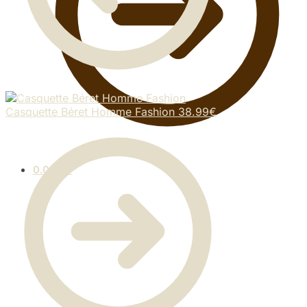
Casquette Béret Homme Fashion
38.99
€
0.00
€
0