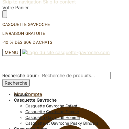
Skip to navigation
Skip to content
Votre Panier
CASQUETTE GAVROCHE
LIVRAISON GRATUITE
-10 % DÈS 60€ D’ACHATS
MENU
Recherche pour :
Recherche pour :
Recherche
Recherche
Mon Compte
Accueil
Casquette Gavroche
Casquette Gavroche Enfant
Casquette Gavroche Femme
Casquette Gavroche Homme
Casquette et Gavroche Peaky Blinders
Casquette Plate