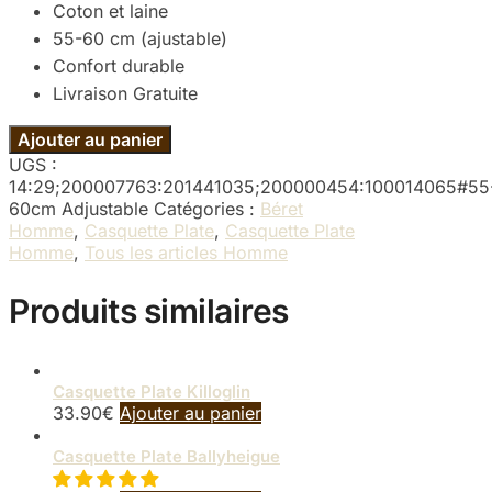
Coton et laine
55-60 cm (ajustable)
Confort durable
Livraison Gratuite
Ajouter au panier
UGS :
14:29;200007763:201441035;200000454:100014065#55
60cm Adjustable
Catégories :
Béret
Homme
,
Casquette Plate
,
Casquette Plate
Homme
,
Tous les articles Homme
Produits similaires
Casquette Plate Killoglin
33.90
€
Ajouter au panier
Casquette Plate Ballyheigue