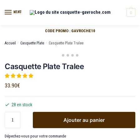
MENU
0
CODE PROMO : GAVROCHE10
Accueil
/
Casquette Plate
/
Casquette Plate Tralee
Casquette Plate Tralee
33.90
€
28 en stock
Ajouter au panier
Dépechez-vous pour votre commande