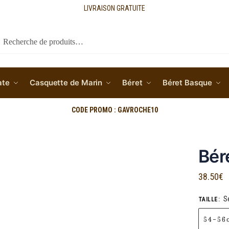
LIVRAISON GRATUITE
cherche
ate
Casquette de Marin
Béret
Béret Basque
CODE PROMO : GAVROCHE10
Bér
38.50
€
S
TAILLE
:
54-56