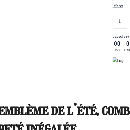
Effacer
Dépechez-v
00
:
0
Jour
Heu
L’emblème de l’été, com
reté inégalée