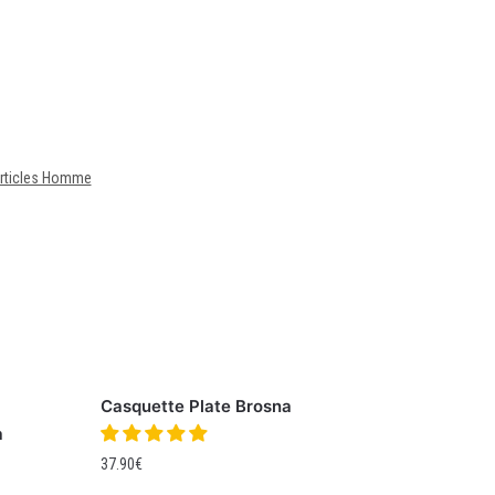
articles Homme
Casquette Plate Brosna
a
37.90
€