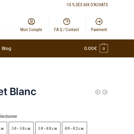
-10 % DÈS 60€ D’ACHATS
Mon Compte
F.A.Q / Contact
Paiement
Blog
0.00
€
0
et Blanc
électionne
cm
56-58cm
58-60cm
60-62cm