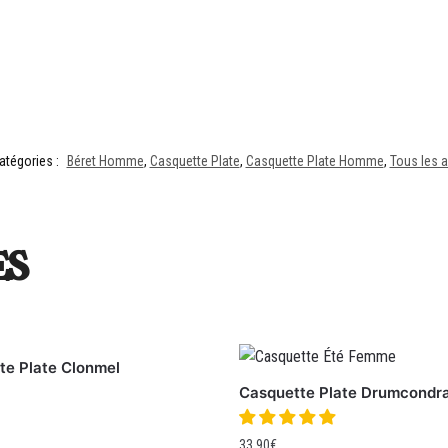
atégories :
Béret Homme
,
Casquette Plate
,
Casquette Plate Homme
,
Tous les 
es
te Plate Clonmel
Casquette Plate Drumcondr
33.90
€