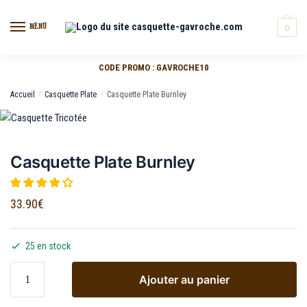
MENU
0
CODE PROMO : GAVROCHE10
Accueil
/
Casquette Plate
/
Casquette Plate Burnley
Casquette Plate Burnley
33.90
€
25 en stock
Ajouter au panier