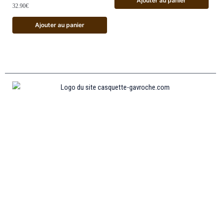
Ajouter au panier
32.90
€
Ajouter au panier
Informations
MENTIONS LÉGALES
MON COMPTE
CONTACTEZ-NOUS
CONDITIONS GÉNÉRALES DE VENTES
POLITIQUE DE REMBOURSEMENT ET DE RETOURS
Collections