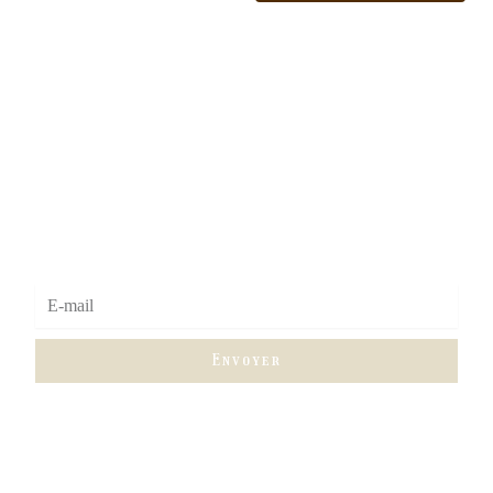
INSCRIVEZ VOUS A NOTRE NEWSLETTER POUR
TOUT SAVOIR SUR LES NOUVEAUTÉS
Envoyer