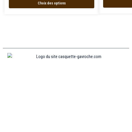
Choix des options
Informations
MENTIONS LÉGALES
MON COMPTE
CONTACTEZ-NOUS
CONDITIONS GÉNÉRALES DE VENTES
POLITIQUE DE REMBOURSEMENT ET DE RETOURS