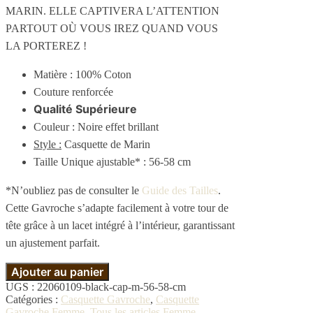
MARIN. ELLE CAPTIVERA L’ATTENTION
PARTOUT OÙ VOUS IREZ QUAND VOUS
LA PORTEREZ !
Matière : 100% Coton
Couture renforcée
Qualité Supérieure
Couleur : Noire effet brillant
Style :
Casquette de Marin
Taille Unique ajustable* : 56-58 cm
*N’oubliez pas de consulter le
Guide des Tailles
.
Cette Gavroche s’adapte facilement à votre tour de
tête grâce à un
lacet
intégré à l’intérieur, garantissant
un ajustement parfait.
Ajouter au panier
UGS :
22060109-black-cap-m-56-58-cm
Catégories :
Casquette Gavroche
,
Casquette
Gavroche Femme
,
Tous les articles Femme