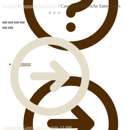
Accueil
/
Casquette Gavroche
/
Casquette Gavroche Saint James
Paiement
Casquette Gavroche Glendale
33.90
€