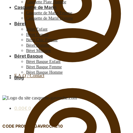
Casquette Plate Homme
Casquette de Marin
Casquette de Marin Femme
Casquette de Marin Homme
Béret
Béret Enfant
Béret Femme
Béret Chic Femme
Béret Homme
Béret Militaire
Béret Basque
Béret Basque Enfant
Béret Basque Femme
Béret Basque Homme
F.A.Q / Contact
Blog
0.00
€
0
CODE PROMO : GAVROCHE10