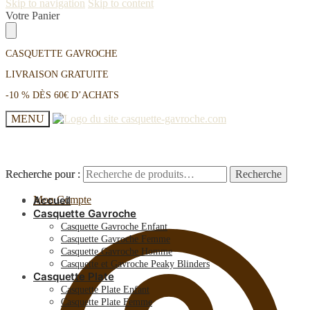
Skip to navigation
Skip to content
Votre Panier
CASQUETTE GAVROCHE
LIVRAISON GRATUITE
-10 % DÈS 60€ D’ACHATS
MENU
Recherche pour :
Recherche pour :
Recherche
Recherche
Mon Compte
Accueil
Casquette Gavroche
Casquette Gavroche Enfant
Casquette Gavroche Femme
Casquette Gavroche Homme
Casquette et Gavroche Peaky Blinders
Casquette Plate
Casquette Plate Enfant
Casquette Plate Femme