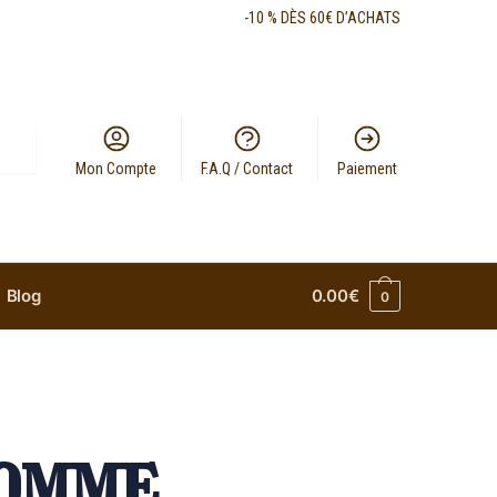
-10 % DÈS 60€ D’ACHATS
Mon Compte
F.A.Q / Contact
Paiement
Blog
0.00
€
0
Homme