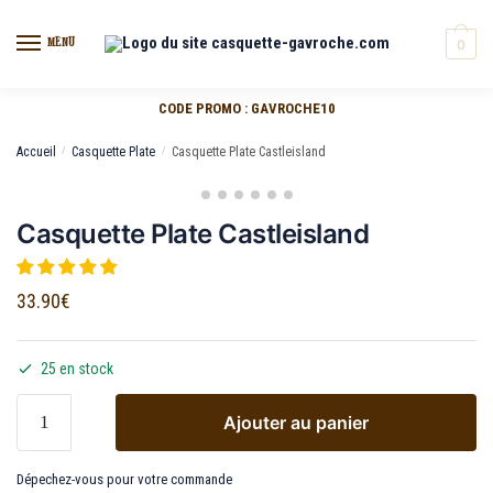
MENU
0
CODE PROMO : GAVROCHE10
Accueil
/
Casquette Plate
/
Casquette Plate Castleisland
Casquette Plate Castleisland
33.90
€
25 en stock
Ajouter au panier
Dépechez-vous pour votre commande