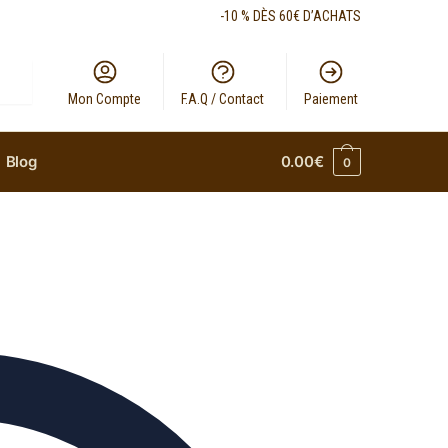
-10 % DÈS 60€ D’ACHATS
Mon Compte
F.A.Q / Contact
Paiement
Blog
0.00
€
0