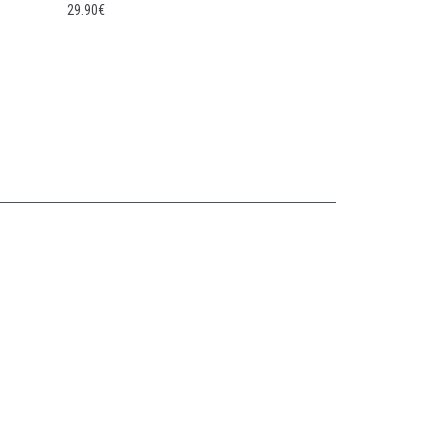
29.90
€
Collections
CASQUETTE GAVROCHE
CASQUETTE GAVROCHE ENFANT
CASQUETTE GAVROCHE FEMME
CASQUETTE GAVROCHE HOMME
CASQUETTE PLATE
BÉRET