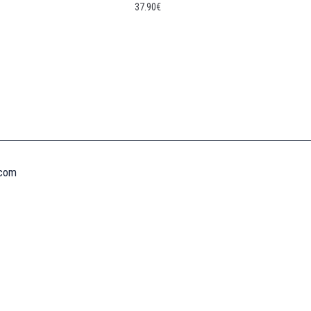
37.90
€
Informations
MENTIONS LÉGALES
MON COMPTE
CONTACTEZ-NOUS
CONDITIONS GÉNÉRALES DE VENTES
POLITIQUE DE REMBOURSEMENT ET DE RETOURS