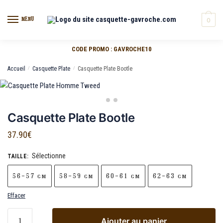
MENU
0
CODE PROMO : GAVROCHE10
Accueil
/
Casquette Plate
/
Casquette Plate Bootle
Casquette Plate Bootle
37.90
€
Sélectionne
TAILLE
:
56-57 cm
58-59 cm
60-61 cm
62-63 cm
Effacer
Ajouter au panier