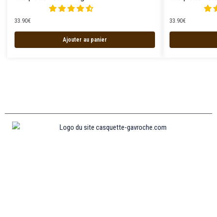
33.90
€
33.90
€
Ajouter au panier
Informations
MENTIONS LÉGALES
MON COMPTE
CONTACTEZ-NOUS