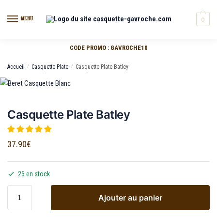
MENU
0
CODE PROMO : GAVROCHE10
Accueil
/
Casquette Plate
/
Casquette Plate Batley
Casquette Plate Batley
37.90
€
25 en stock
Ajouter au panier