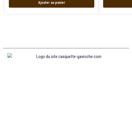
Ajouter au panier
Informations
MENTIONS LÉGALES
MON COMPTE
CONTACTEZ-NOUS
CONDITIONS GÉNÉRALES DE VENTES
POLITIQUE DE REMBOURSEMENT ET DE RETOURS