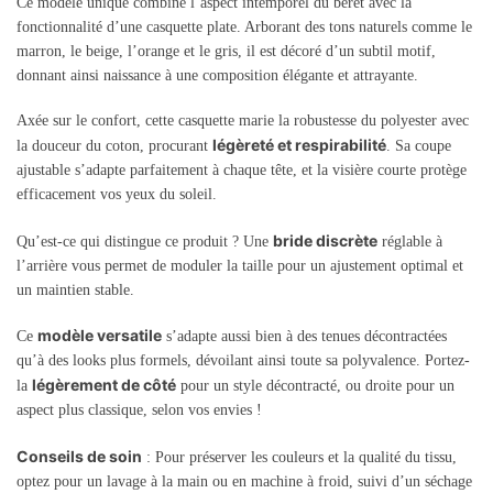
Ce modèle unique combine l’aspect intemporel du béret avec la
fonctionnalité d’une casquette plate. Arborant des tons naturels comme le
marron, le beige, l’orange et le gris, il est décoré d’un subtil motif,
donnant ainsi naissance à une composition élégante et attrayante.
Axée sur le confort, cette casquette marie la robustesse du polyester avec
légèreté et respirabilité
la douceur du coton, procurant
. Sa coupe
ajustable s’adapte parfaitement à chaque tête, et la visière courte protège
efficacement vos yeux du soleil.
bride discrète
Qu’est-ce qui distingue ce produit ? Une
réglable à
l’arrière vous permet de moduler la taille pour un ajustement optimal et
un maintien stable.
modèle versatile
Ce
s’adapte aussi bien à des tenues décontractées
qu’à des looks plus formels, dévoilant ainsi toute sa polyvalence. Portez-
légèrement de côté
la
pour un style décontracté, ou droite pour un
aspect plus classique, selon vos envies !
Conseils de soin
: Pour préserver les couleurs et la qualité du tissu,
optez pour un lavage à la main ou en machine à froid, suivi d’un séchage