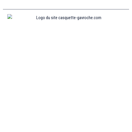
Informations
MENTIONS LÉGALES
MON COMPTE
CONTACTEZ-NOUS
CONDITIONS GÉNÉRALES DE VENTES
POLITIQUE DE REMBOURSEMENT ET DE RETOURS
Collections
CASQUETTE GAVROCHE
CASQUETTE GAVROCHE ENFANT
CASQUETTE GAVROCHE FEMME
CASQUETTE GAVROCHE HOMME