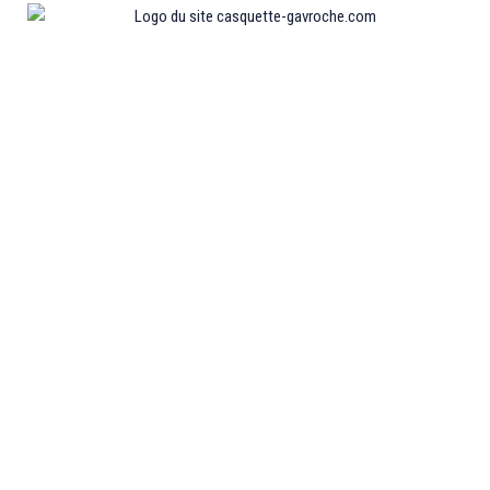
Informations
MENTIONS LÉGALES
MON COMPTE
CONTACTEZ-NOUS
CONDITIONS GÉNÉRALES DE VENTES
POLITIQUE DE REMBOURSEMENT ET DE RETOURS
Collections
CASQUETTE GAVROCHE
CASQUETTE GAVROCHE ENFANT
CASQUETTE GAVROCHE FEMME
CASQUETTE GAVROCHE HOMME
CASQUETTE PLATE