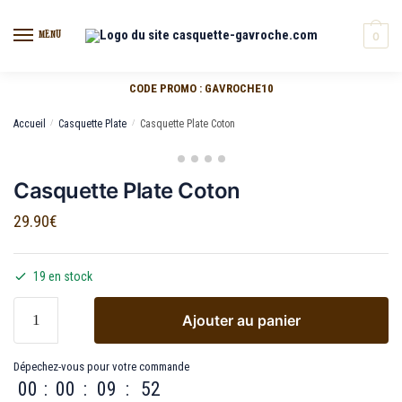
MENU
0
CODE PROMO : GAVROCHE10
Accueil
/
Casquette Plate
/
Casquette Plate Coton
Casquette Plate Coton
29.90
€
19 en stock
Ajouter au panier
Dépechez-vous pour votre commande
00
:
00
:
09
:
52