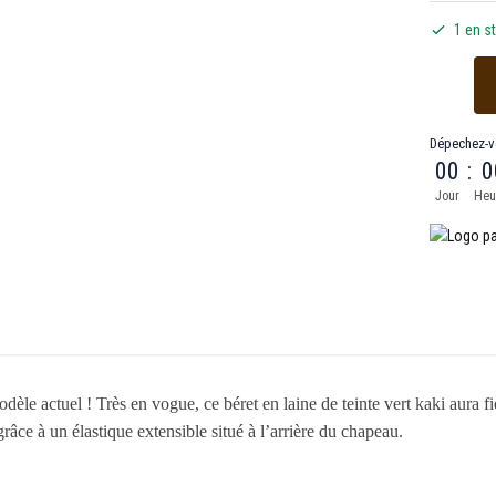
1 en s
Dépechez-v
00
:
0
Jour
Heu
e actuel ! Très en vogue, ce béret en laine de teinte vert kaki aura fiè
râce à un élastique extensible situé à l’arrière du chapeau.