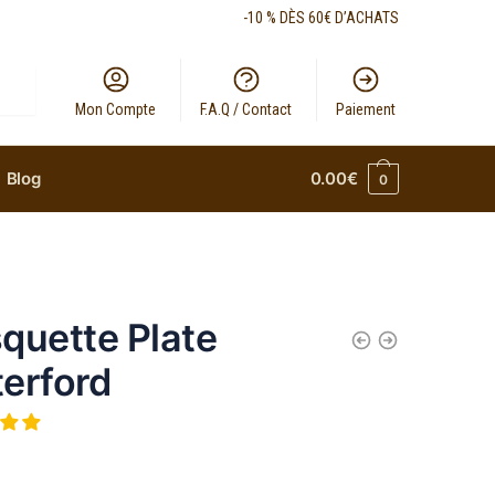
-10 % DÈS 60€ D’ACHATS
Mon Compte
F.A.Q / Contact
Paiement
Blog
0.00
€
0
quette Plate
erford