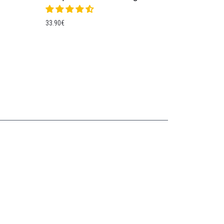
33.90
€
Collections
CASQUETTE GAVROCHE
CASQUETTE GAVROCHE ENFANT
CASQUETTE GAVROCHE FEMME
CASQUETTE GAVROCHE HOMME
CASQUETTE PLATE