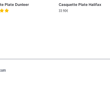
te Plate Dunleer
Casquette Plate Halifax
33.90
€
Informations
MENTIONS LÉGALES
MON COMPTE
CONTACTEZ-NOUS
CONDITIONS GÉNÉRALES DE VENTES
POLITIQUE DE REMBOURSEMENT ET DE RETOURS