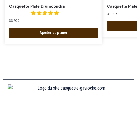
Casquette Plate Drumcondra
Casquette Plat
33.90
€
33.90
€
Ajouter au panier
Informations
MENTIONS LÉGALES
MON COMPTE