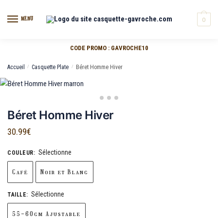
MENU
0
CODE PROMO : GAVROCHE10
Accueil
/
Casquette Plate
/
Béret Homme Hiver
Béret Homme Hiver
30.99
€
Sélectionne
COULEUR
:
Café
Noir et Blanc
Sélectionne
TAILLE
:
55-60cm Ajustable