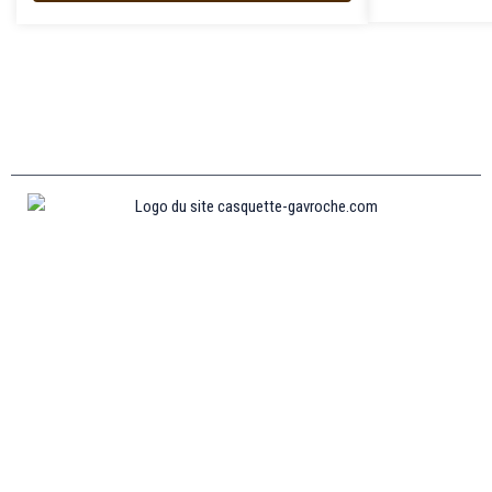
Informations
MENTIONS LÉGALES
MON COMPTE
CONTACTEZ-NOUS
CONDITIONS GÉNÉRALES DE VENTES
POLITIQUE DE REMBOURSEMENT ET DE RETOURS