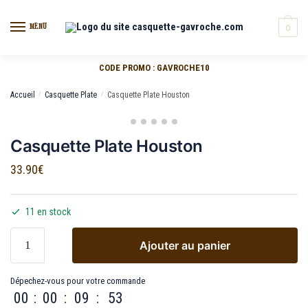
MENU
0
CODE PROMO : GAVROCHE10
Accueil
/
Casquette Plate
/
Casquette Plate Houston
Casquette Plate Houston
33.90
€
11 en stock
Ajouter au panier
Dépechez-vous pour votre commande
00
:
00
:
09
:
53