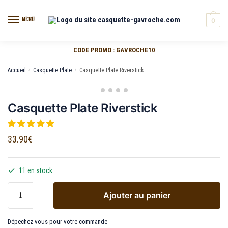
MENU
0
CODE PROMO : GAVROCHE10
Accueil
/
Casquette Plate
/
Casquette Plate Riverstick
Casquette Plate Riverstick
33.90
€
11 en stock
Ajouter au panier
Dépechez-vous pour votre commande