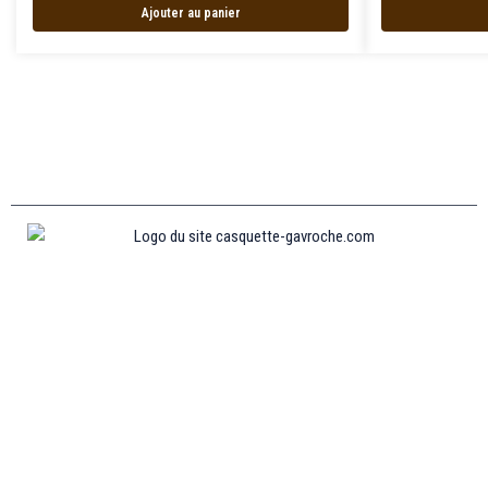
Ajouter au panier
Informations
MENTIONS LÉGALES
MON COMPTE
CONTACTEZ-NOUS
CONDITIONS GÉNÉRALES DE VENTES
POLITIQUE DE REMBOURSEMENT ET DE RETOURS