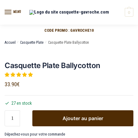
MENU
0
CODE PROMO : GAVROCHE10
Accueil
/
Casquette Plate
/
Casquette Plate Ballycotton
Casquette Plate Ballycotton
33.90
€
27 en stock
Ajouter au panier
Dépechez-vous pour votre commande