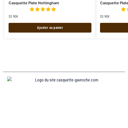
Casquette Plate Nottingham
Casquette Plat
33.90
€
33.90
€
Ajouter au panier
Informations
MENTIONS LÉGALES
MON COMPTE
CONTACTEZ-NOUS