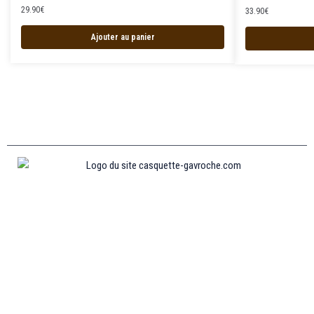
29.90
€
33.90
€
Ajouter au panier
Informations
MENTIONS LÉGALES
MON COMPTE
CONTACTEZ-NOUS
CONDITIONS GÉNÉRALES DE VENTES