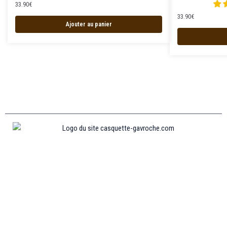
33.90
€
33.90
€
Ajouter au panier
Informations
MENTIONS LÉGALES
MON COMPTE
CONTACTEZ-NOUS
CONDITIONS GÉNÉRALES DE VENTES