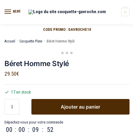
MENU
0
CODE PROMO : GAVROCHE10
Accueil
/
Casquette Plate
/
Béret Homme Stylé
Béret Homme Stylé
29.50
€
17 en stock
Ajouter au panier
Dépechez-vous pour votre commande
00
:
00
:
09
:
51