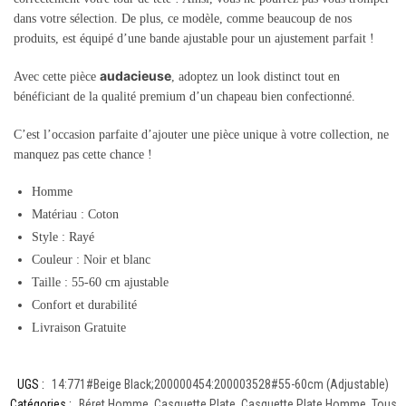
dans votre sélection. De plus, ce modèle, comme beaucoup de nos
produits, est équipé d’une bande ajustable pour un ajustement parfait !
audacieuse
Avec cette pièce
, adoptez un look distinct tout en
bénéficiant de la qualité premium d’un chapeau bien confectionné.
C’est l’occasion parfaite d’ajouter une pièce unique à votre collection, ne
manquez pas cette chance !
Homme
Matériau : Coton
Style : Rayé
Couleur : Noir et blanc
Taille : 55-60 cm ajustable
Confort et durabilité
Livraison Gratuite
UGS :
14:771#Beige Black;200000454:200003528#55-60cm (Adjustable)
Catégories :
Béret Homme
,
Casquette Plate
,
Casquette Plate Homme
,
Tous