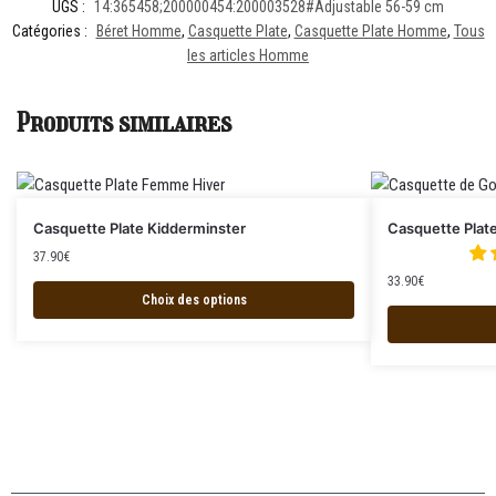
UGS :
14:365458;200000454:200003528#Adjustable 56-59 cm
Catégories :
Béret Homme
,
Casquette Plate
,
Casquette Plate Homme
,
Tous
les articles Homme
Produits similaires
Casquette Plate Kidderminster
Casquette Plate
37.90
€
33.90
€
Choix des options