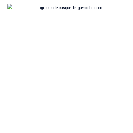
Informations
MENTIONS LÉGALES
MON COMPTE
CONTACTEZ-NOUS
CONDITIONS GÉNÉRALES DE VENTES
POLITIQUE DE REMBOURSEMENT ET DE RETOURS
Collections
CASQUETTE GAVROCHE
CASQUETTE GAVROCHE ENFANT
CASQUETTE GAVROCHE FEMME
CASQUETTE GAVROCHE HOMME
CASQUETTE PLATE