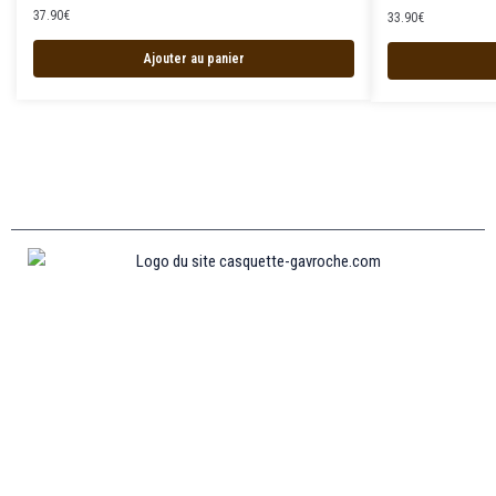
37.90
€
33.90
€
Ajouter au panier
Informations
MENTIONS LÉGALES
MON COMPTE
CONTACTEZ-NOUS
CONDITIONS GÉNÉRALES DE VENTES