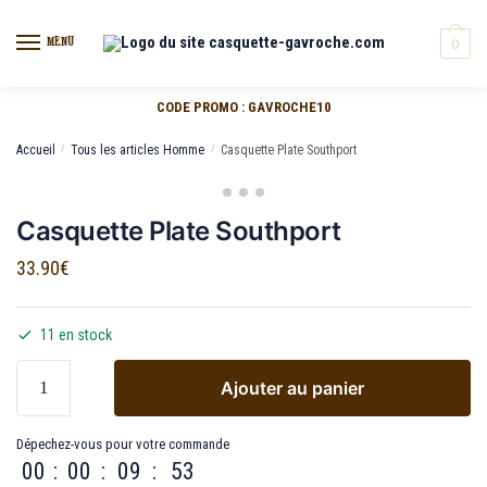
MENU
0
CODE PROMO : GAVROCHE10
Accueil
/
Tous les articles Homme
/
Casquette Plate Southport
Casquette Plate Southport
33.90
€
11 en stock
Ajouter au panier
Dépechez-vous pour votre commande
00
:
00
:
09
:
52