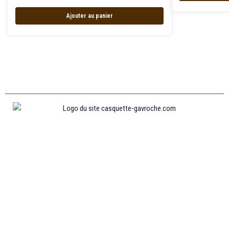
Ajouter au panier
Informations
MENTIONS LÉGALES
MON COMPTE
CONTACTEZ-NOUS
CONDITIONS GÉNÉRALES DE VENTES
POLITIQUE DE REMBOURSEMENT ET DE RETOURS