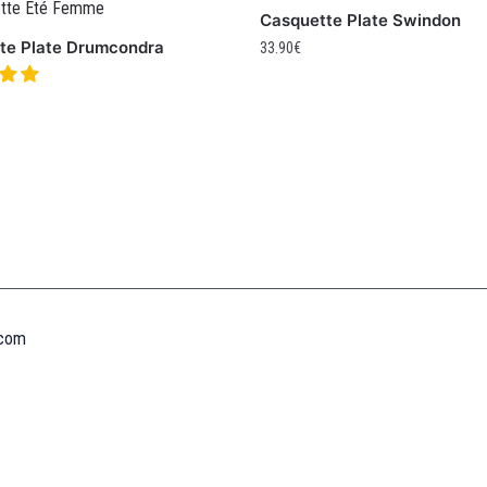
Casquette Plate Swindon
te Plate Drumcondra
33.90
€
Informations
MENTIONS LÉGALES
MON COMPTE
CONTACTEZ-NOUS
CONDITIONS GÉNÉRALES DE VENTES