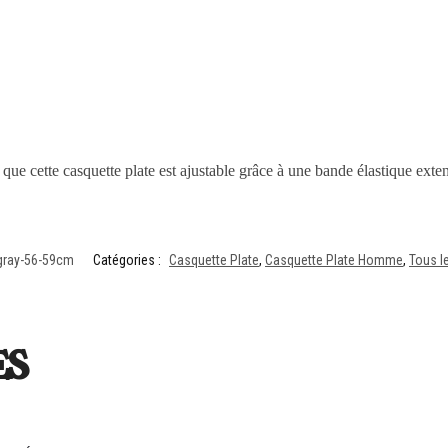
 que cette casquette plate est ajustable grâce à une bande élastique exten
gray-56-59cm
Catégories :
Casquette Plate
,
Casquette Plate Homme
,
Tous l
es