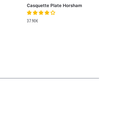
Casquette Plate Horsham
37.90
€
Collections
CASQUETTE GAVROCHE
CASQUETTE GAVROCHE ENFANT
CASQUETTE GAVROCHE FEMME
CASQUETTE GAVROCHE HOMME