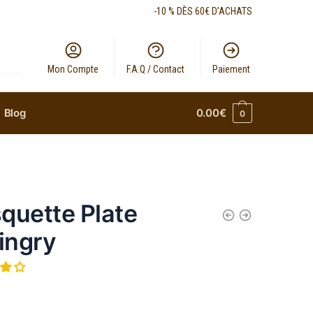
-10 % DÈS 60€ D’ACHATS
Mon Compte
F.A.Q / Contact
Paiement
Blog
0.00
€
0
quette Plate
lingry