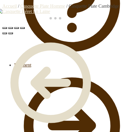
Accueil
/
Casquette Plate Homme
/
Casquette Plate Cambridge
Paiement