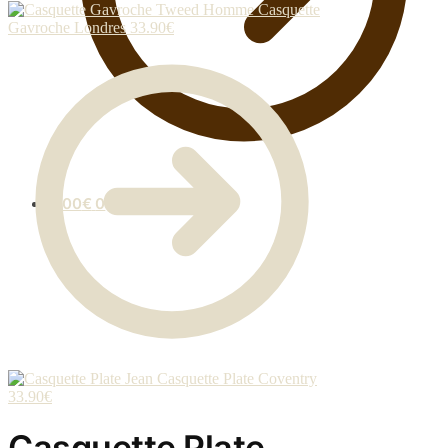
Casquette
Gavroche Londres
33.90
€
0.00
€
0
Casquette Plate Coventry
33.90
€
Casquette Plate