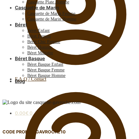
Casquette Plate Homme
Casquette de Marin
Casquette de Marin Femme
Casquette de Marin Homme
Béret
Béret Enfant
Béret Femme
Béret Chic Femme
Béret Homme
Béret Militaire
Béret Basque
Béret Basque Enfant
Béret Basque Femme
Béret Basque Homme
F.A.Q / Contact
Blog
0.00
€
0
CODE PROMO : GAVROCHE10