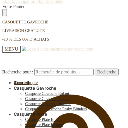
Skip to navigation
Skip to content
Votre Panier
CASQUETTE GAVROCHE
LIVRAISON GRATUITE
-10 % DÈS 60€ D’ACHATS
MENU
Recherche pour :
Recherche pour :
Recherche
Recherche
Mon Compte
Accueil
Casquette Gavroche
Casquette Gavroche Enfant
Casquette Gavroche Femme
Casquette Gavroche Homme
Casquette et Gavroche Peaky Blinders
Casquette Plate
Casquette Plate Enfant
Casquette Plate Femme