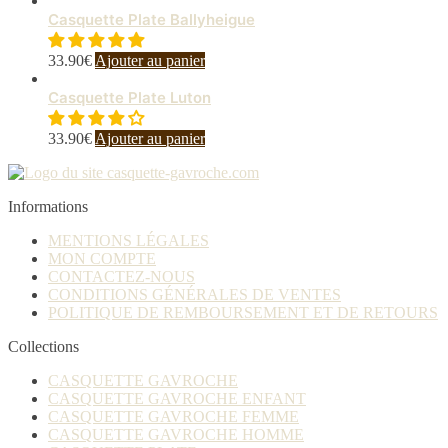
Casquette Plate Ballyheigue
33.90
€
Ajouter au panier
Casquette Plate Luton
33.90
€
Ajouter au panier
Informations
MENTIONS LÉGALES
MON COMPTE
CONTACTEZ-NOUS
CONDITIONS GÉNÉRALES DE VENTES
POLITIQUE DE REMBOURSEMENT ET DE RETOURS
Collections
CASQUETTE GAVROCHE
CASQUETTE GAVROCHE ENFANT
CASQUETTE GAVROCHE FEMME
CASQUETTE GAVROCHE HOMME