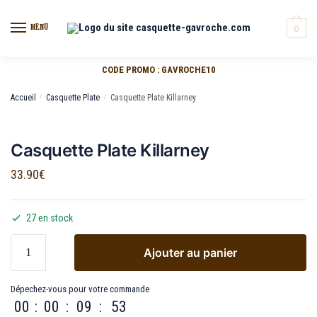
MENU
0
CODE PROMO : GAVROCHE10
Accueil
/
Casquette Plate
/
Casquette Plate Killarney
Casquette Plate Killarney
33.90
€
27 en stock
Ajouter au panier
Dépechez-vous pour votre commande
00
:
00
:
09
:
53