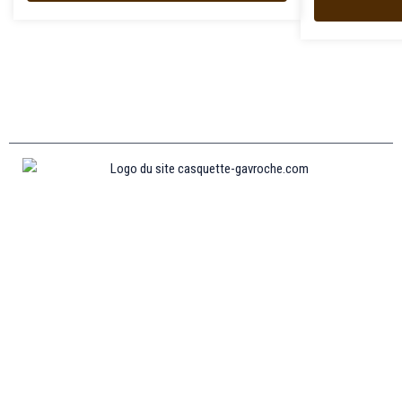
Informations
MENTIONS LÉGALES
MON COMPTE
CONTACTEZ-NOUS
CONDITIONS GÉNÉRALES DE VENTES
POLITIQUE DE REMBOURSEMENT ET DE RETOURS