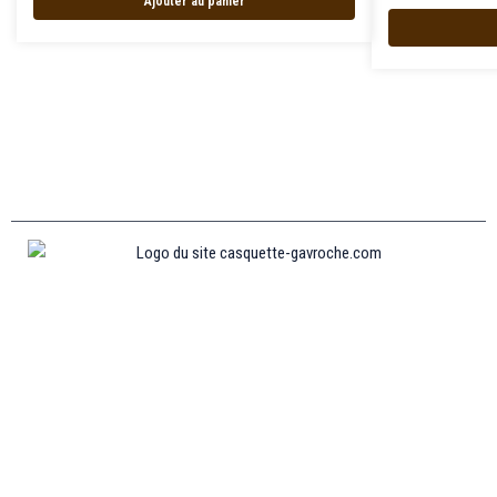
Ajouter au panier
Informations
MENTIONS LÉGALES
MON COMPTE
CONTACTEZ-NOUS
CONDITIONS GÉNÉRALES DE VENTES
POLITIQUE DE REMBOURSEMENT ET DE RETOURS