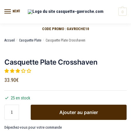
MENU
0
CODE PROMO : GAVROCHE10
Accueil
/
Casquette Plate
/
Casquette Plate Crosshaven
Casquette Plate Crosshaven
33.90
€
25 en stock
Ajouter au panier
Dépechez-vous pour votre commande