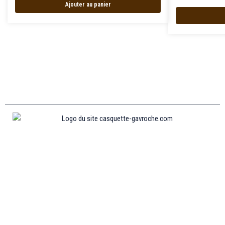
Ajouter au panier
Informations
MENTIONS LÉGALES
MON COMPTE
CONTACTEZ-NOUS
CONDITIONS GÉNÉRALES DE VENTES