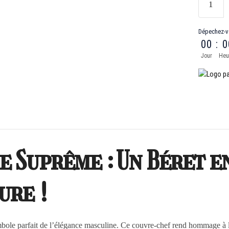
Dépechez-v
00
:
0
Jour
Heu
e Suprême : Un Béret e
ure !
mbole parfait de l’élégance masculine. Ce couvre-chef rend hommage à l