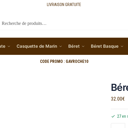
LIVRAISON GRATUITE
cherche
ate
Casquette de Marin
Béret
Béret Basque
CODE PROMO : GAVROCHE10
Bér
32.00
€
27 en 