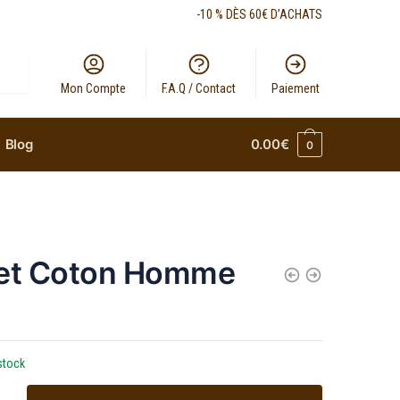
-10 % DÈS 60€ D’ACHATS
Mon Compte
F.A.Q / Contact
Paiement
Blog
0.00
€
0
et Coton Homme
stock