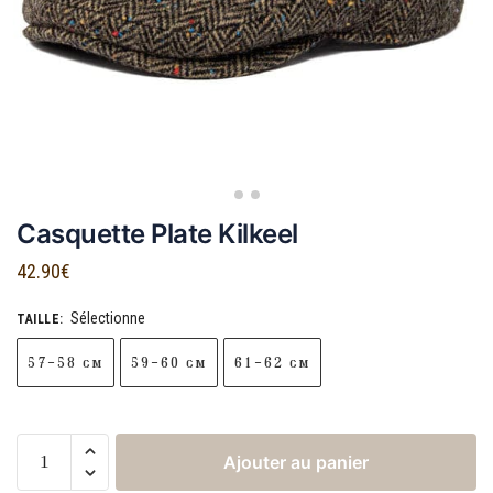
Casquette Plate Kilkeel
42.90
€
Sélectionne
TAILLE
:
57-58 cm
59-60 cm
61-62 cm
Ajouter au panier