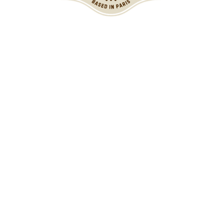
Informations
MENTIONS LÉGALES
MON COMPTE
CONTACTEZ-NOUS
CONDITIONS GÉNÉRALES DE VENTES
POLITIQUE DE REMBOURSEMENT ET DE RETOURS
Collections
CASQUETTE GAVROCHE
CASQUETTE GAVROCHE ENFANT
CASQUETTE GAVROCHE FEMME
CASQUETTE GAVROCHE HOMME
CASQUETTE PLATE