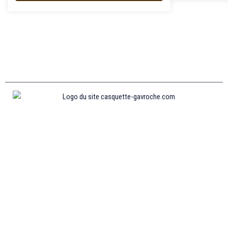
Informations
MENTIONS LÉGALES
MON COMPTE
CONTACTEZ-NOUS
CONDITIONS GÉNÉRALES DE VENTES
POLITIQUE DE REMBOURSEMENT ET DE RETOURS