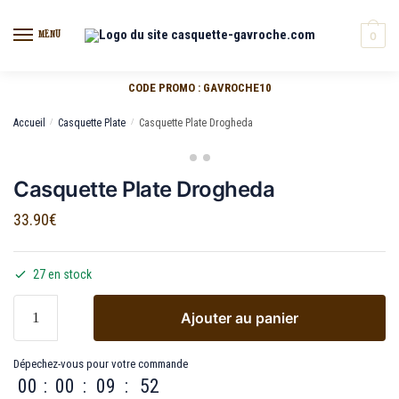
MENU
0
CODE PROMO : GAVROCHE10
Accueil
/
Casquette Plate
/
Casquette Plate Drogheda
Casquette Plate Drogheda
33.90
€
27 en stock
Ajouter au panier
Dépechez-vous pour votre commande
00
:
00
:
09
:
52