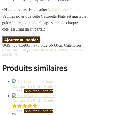
*N’oubliez pas de consulter le
Guide des Tailles
.
Veuillez noter que cette Casquette Plate est ajustable
grâce à une boucle de réglage située de chaque
côté, assurant un fit parfait.
Ajouter au panier
UGS :
33415905-navy-blue-56-60cm
Catégories :
Casquette Plate
,
Casquette Plate Homme
,
Tous les
articles Homme
Produits similaires
Casquette Plate Halifax
33.90
€
Ajouter au panier
Casquette Plate Dunleer
33.90
€
Ajouter au panier