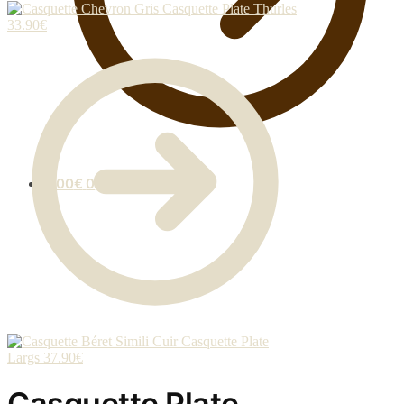
Casquette Plate Thurles
33.90
€
0.00
€
0
Casquette Plate
Largs
37.90
€
Casquette Plate