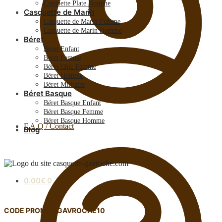
Casquette Plate Homme
Casquette de Marin
Casquette de Marin Femme
Casquette de Marin Homme
Béret
Béret Enfant
Béret Femme
Béret Chic Femme
Béret Homme
Béret Militaire
Béret Basque
Béret Basque Enfant
Béret Basque Femme
Béret Basque Homme
F.A.Q / Contact
Blog
0.00
€
0
CODE PROMO : GAVROCHE10