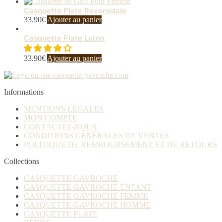
Casquette Plate Ravensdale
33.90
€
Ajouter au panier
Casquette Plate Luton
33.90
€
Ajouter au panier
Informations
MENTIONS LÉGALES
MON COMPTE
CONTACTEZ-NOUS
CONDITIONS GÉNÉRALES DE VENTES
POLITIQUE DE REMBOURSEMENT ET DE RETOURS
Collections
CASQUETTE GAVROCHE
CASQUETTE GAVROCHE ENFANT
CASQUETTE GAVROCHE FEMME
CASQUETTE GAVROCHE HOMME
CASQUETTE PLATE