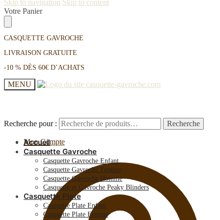
Skip to navigation
Skip to content
Votre Panier
CASQUETTE GAVROCHE
LIVRAISON GRATUITE
-10 % DÈS 60€ D’ACHATS
MENU
Recherche pour :
Recherche pour :
Recherche
Recherche
Mon Compte
Accueil
Casquette Gavroche
Casquette Gavroche Enfant
Casquette Gavroche Femme
Casquette Gavroche Homme
Casquette et Gavroche Peaky Blinders
Casquette Plate
Casquette Plate Enfant
Casquette Plate Femme