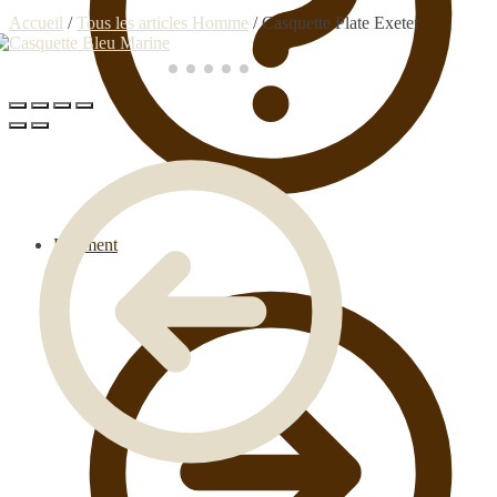
Accueil
/
Tous les articles Homme
/
Casquette Plate Exeter
Paiement