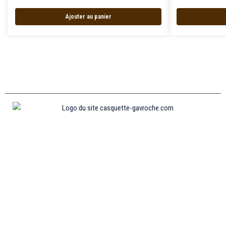
Ajouter au panier
Informations
MENTIONS LÉGALES
MON COMPTE
CONTACTEZ-NOUS
CONDITIONS GÉNÉRALES DE VENTES
POLITIQUE DE REMBOURSEMENT ET DE RETOURS