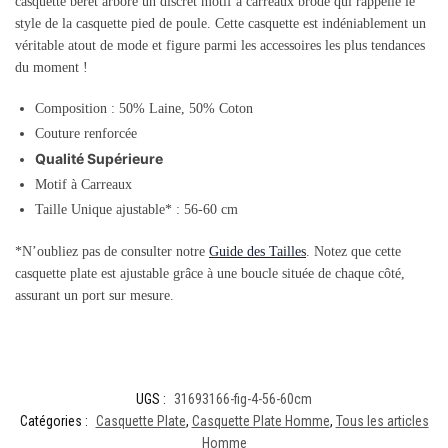
casquette béret arbore un discret motif à carreaux brodé qui rappelle le
style de la casquette pied de poule. Cette casquette est indéniablement un
véritable atout de mode et figure parmi les accessoires les plus tendances
du moment !
Composition : 50% Laine, 50% Coton
Couture renforcée
Qualité Supérieure
Motif à Carreaux
Taille Unique ajustable* : 56-60 cm
*N’oubliez pas de consulter notre
Guide des Tailles
. Notez que cette
casquette plate est ajustable grâce à une boucle située de chaque côté,
assurant un port sur mesure.
UGS :
31693166-fig-4-56-60cm
Catégories :
Casquette Plate
,
Casquette Plate Homme
,
Tous les articles
Homme