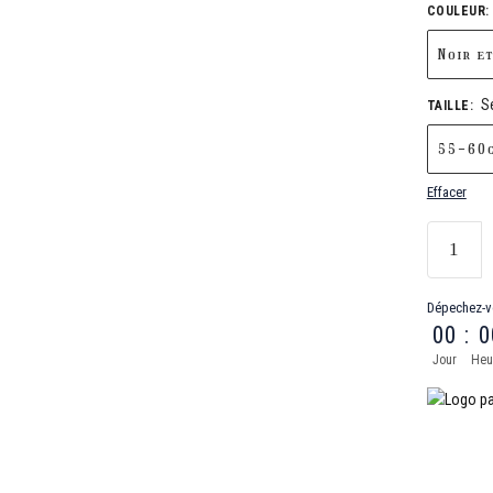
COULEUR
:
Noir e
S
TAILLE
:
55-60c
Effacer
Dépechez-v
00
:
0
Jour
Heu