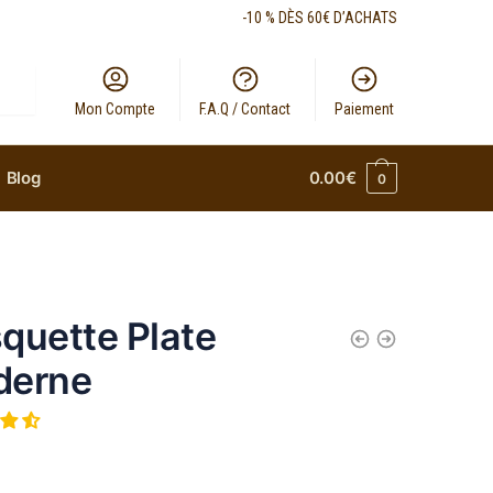
-10 % DÈS 60€ D’ACHATS
Mon Compte
F.A.Q / Contact
Paiement
Blog
0.00
€
0
quette Plate
derne