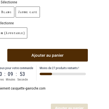
Sélectionne
t Blanc
Jaune café
électionne
m (Ajustable)
Ajouter au panier
ous pour votre commande
Moins de 27 produits restants !
0
:
09
:
52
res
Minutes
Seconde
Ajouter au panier