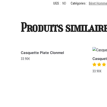
UGS :
ND
Catégories :
Béret Homm
Produits similair
Casquette Plate Clonmel
Casquett
33.90
€
33.90
€