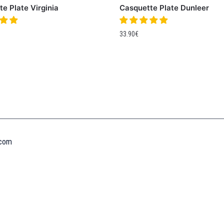
e Plate Virginia
Casquette Plate Dunleer
33.90
€
Informations
MENTIONS LÉGALES
MON COMPTE
CONTACTEZ-NOUS
CONDITIONS GÉNÉRALES DE VENTES
POLITIQUE DE REMBOURSEMENT ET DE RETOURS