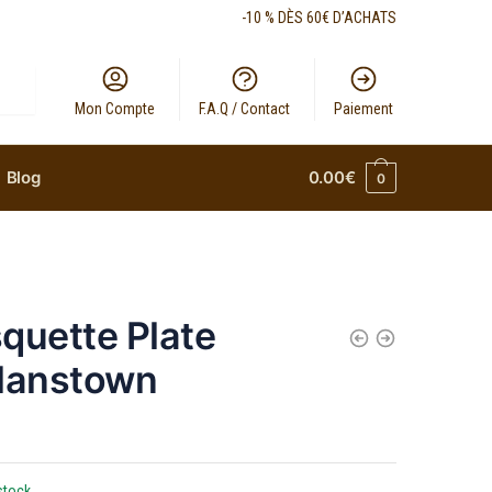
-10 % DÈS 60€ D’ACHATS
Mon Compte
F.A.Q / Contact
Paiement
Blog
0.00
€
0
quette Plate
lanstown
stock