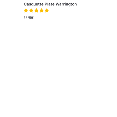
Casquette Plate Warrington
33.90
€
Collections
CASQUETTE GAVROCHE
CASQUETTE GAVROCHE ENFANT
CASQUETTE GAVROCHE FEMME
CASQUETTE GAVROCHE HOMME
CASQUETTE PLATE