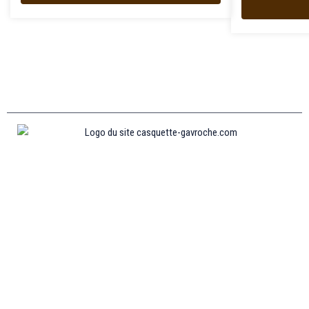
Informations
MENTIONS LÉGALES
MON COMPTE
CONTACTEZ-NOUS
CONDITIONS GÉNÉRALES DE VENTES
POLITIQUE DE REMBOURSEMENT ET DE RETOURS