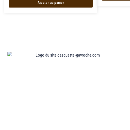
Ajouter au panier
Informations
MENTIONS LÉGALES
MON COMPTE
CONTACTEZ-NOUS
CONDITIONS GÉNÉRALES DE VENTES
POLITIQUE DE REMBOURSEMENT ET DE RETOURS