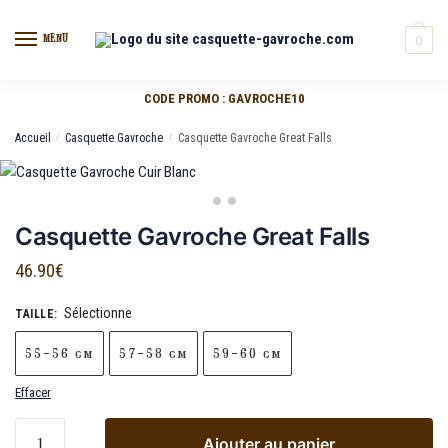
MENU
0
CODE PROMO : GAVROCHE10
Accueil
/
Casquette Gavroche
/
Casquette Gavroche Great Falls
Casquette Gavroche Great Falls
46.90
€
Sélectionne
TAILLE
:
55-56 cm
57-58 cm
59-60 cm
Effacer
Ajouter au panier