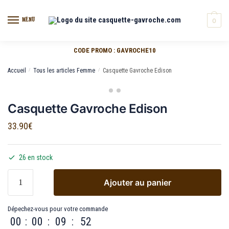
MENU
0
CODE PROMO : GAVROCHE10
Accueil
/
Tous les articles Femme
/
Casquette Gavroche Edison
Casquette Gavroche Edison
33.90
€
26 en stock
Ajouter au panier
Dépechez-vous pour votre commande
00
:
00
:
09
:
52